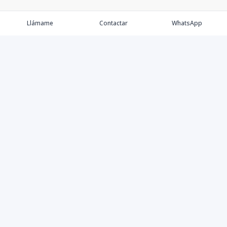
Llámame
Contactar
WhatsApp
Propiedades
Agentes
Nosotros
Contacto
Instagram
©
2026
Tre Solutions, S.R.L.
,
Todos los derechos reservados
Powered by
AlterEstate