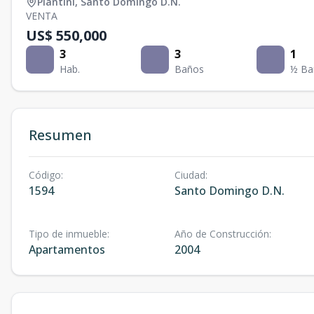
Piantini
,
Santo Domingo D.N.
VENTA
US$ 550,000
3
3
1
Hab.
Baños
½ Ba
Resumen
Código
:
Ciudad
:
1594
Santo Domingo D.N.
Tipo de inmueble
:
Año de Construcción
:
Apartamentos
2004