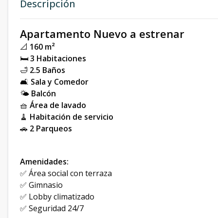
Descripción
Apartamento Nuevo a estrenar
📐
160 m²
🛏
3 Habitaciones
🛁
2.5 Baños
🛋
Sala y Comedor
🌤
Balcón
🧺
Área de lavado
🧹
Habitación de servicio
🚗
2 Parqueos
Amenidades:
✅ Área social con terraza
✅ Gimnasio
✅ Lobby climatizado
✅ Seguridad 24/7