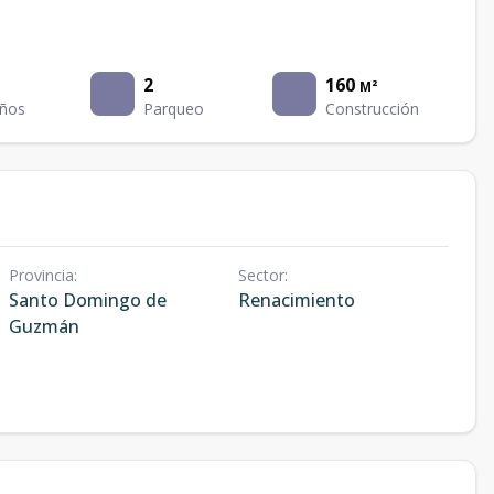
2
160
M²
ños
Parqueo
Construcción
Provincia
:
Sector
:
Santo Domingo de
Renacimiento
Guzmán