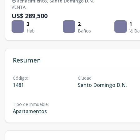
Renacimiento
,
Santo Domingo D.N.
VENTA
US$ 289,500
3
2
1
Hab.
Baños
½ Ba
Resumen
Código
:
Ciudad
:
1481
Santo Domingo D.N.
Tipo de inmueble
:
Apartamentos