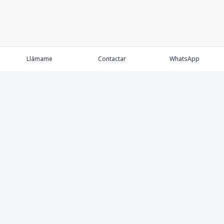
Llámame
Contactar
WhatsApp
Propiedades
Agentes
Nosotros
Contacto