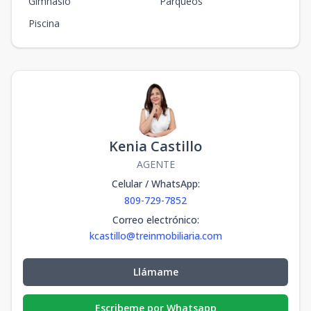
Gimnasio
Parqueos
Piscina
Kenia Castillo
AGENTE
Celular / WhatsApp
:
809-729-7852
Correo electrónico
:
kcastillo@treinmobiliaria.com
Llámame
Escribeme por Whatsapp