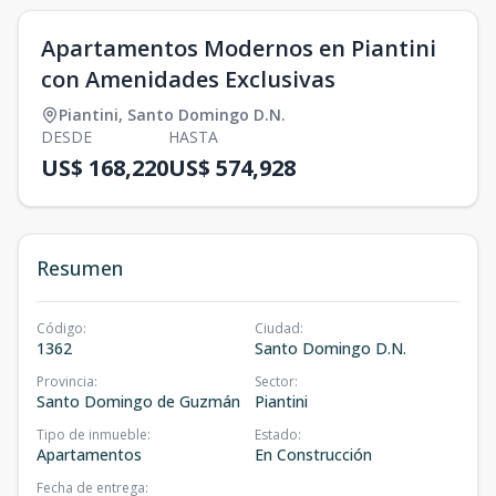
Apartamentos Modernos en Piantini
con Amenidades Exclusivas
Piantini
,
Santo Domingo D.N.
DESDE
HASTA
US$ 168,220
US$ 574,928
Resumen
Código
:
Ciudad
:
1362
Santo Domingo D.N.
Provincia
:
Sector
:
Santo Domingo de Guzmán
Piantini
Tipo de inmueble
:
Estado
:
Apartamentos
En Construcción
Fecha de entrega
: