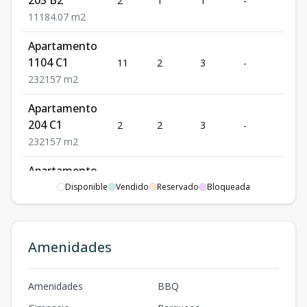
2
1
1
-
1
1
1
1
84.07
m2
Apartamento
1104 C1
11
2
3
-
2
2
3
2
157
m2
Apartamento
204 C1
2
2
3
-
2
2
3
2
157
m2
Apartamento
1101 A3
Disponible
Vendido
11
2
Reservado
3
Bloqueada
5
2
2
3
2
178.29
m2
Amenidades
Amenidades
BBQ