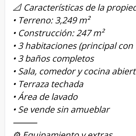
📐 Características de la propie
• Terreno: 3,249 m²
• Construcción: 247 m²
• 3 habitaciones (principal con 
• 3 baños completos
• Sala, comedor y cocina abier
• Terraza techada
• Área de lavado
• Se vende sin amueblar
⸻
⚙️ Equipamiento y extras