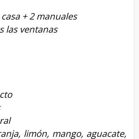
a casa + 2 manuales
s las ventanas
cto
s
ral
ranja, limón, mango, aguacate,