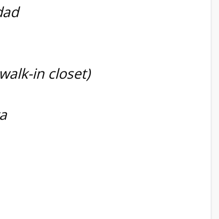
dad
walk-in closet)
ta