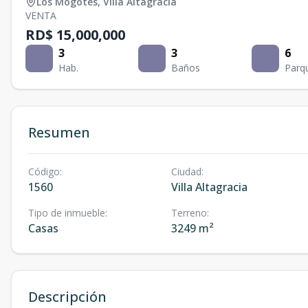
Los Mogotes
,
Villa Altagracia
VENTA
RD$ 15,000,000
3
3
6
Hab.
Baños
Parq
Resumen
Código
:
Ciudad
:
1560
Villa Altagracia
Tipo de inmueble
:
Terreno
:
Casas
3249 m²
Descripción