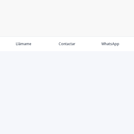
Llámame
Contactar
WhatsApp
Propiedades
Agentes
Nosotros
Contacto