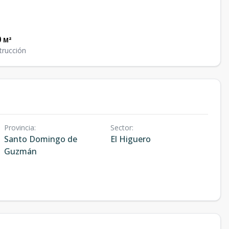
0
M²
trucción
Provincia
:
Sector
:
Santo Domingo de
El Higuero
Guzmán