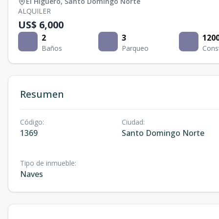
El Higuero
,
Santo Domingo Norte
ALQUILER
US$ 6,000
2
3
120
Baños
Parqueo
Cons
Resumen
Código
:
Ciudad
:
1369
Santo Domingo Norte
Tipo de inmueble
:
Naves