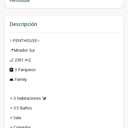
Penthouse
Descripción
✨PENTHOUSE✨
📍Mirador Sur
📐 2301 m2
🅿️ 3 Parqueos
🛋️ Family
🔅3 Habitaciones 🚾
🔅3.5 Baños
🔅Sala
🔅Comedor