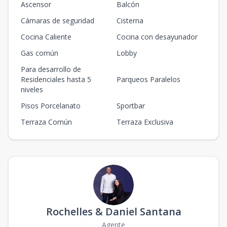
2A
Ascensor
Balcón
2
2
2
1
1
2
2
1
97
m2
13
m2
Cámaras de seguridad
Cisterna
Cocina Caliente
Cocina con desayunador
Gas común
Lobby
Para desarrollo de
Residenciales hasta 5
Parqueos Paralelos
niveles
Pisos Porcelanato
Sportbar
Terraza Común
Terraza Exclusiva
Rochelles & Daniel Santana
Agente