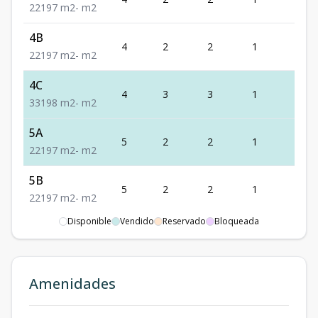
2
2
1
97
m2
-
m2
4B
4
2
2
1
1
2
2
1
97
m2
-
m2
4C
4
3
3
1
1
3
3
1
98
m2
-
m2
5A
5
2
2
1
1
2
2
1
97
m2
-
m2
5B
5
2
2
1
1
2
2
1
97
m2
-
m2
Disponible
Vendido
Reservado
Bloqueada
5C
5
3
3
1
1
3
3
1
98
m2
-
m2
Unidad-13
Amenidades
-
-
-
-
-
-
-
-
-
m2
-
m2