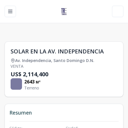
Toggle navigation menu
Toggl
1
/
0
SOLAR EN LA AV. INDEPENDENCIA
Av. Independencia
,
Santo Domingo D.N.
VENTA
US$ 2,114,400
2643
M²
Terreno
Resumen