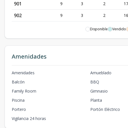
901
9
3
2
1
902
9
3
2
16
903
9
2
1
9
Disponible
Vendido
904
9
3
2
1
1001
10
3
2
1
Amenidades
1002
10
3
2
16
Amenidades
Amueblado
1003
10
2
1
9
Balcón
BBQ
1004
10
3
2
1
Family Room
Gimnasio
1101
11
3
2
1
Piscina
Planta
1102
11
3
2
16
Portero
Portón Eléctrico
Vigilancia 24 horas
1103
11
2
1
9