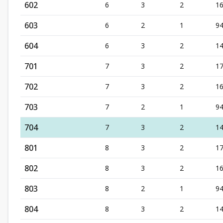
602
6
3
2
16
603
6
2
1
9
604
6
3
2
1
701
7
3
2
1
702
7
3
2
16
703
7
2
1
9
704
7
3
2
1
801
8
3
2
1
802
8
3
2
16
803
8
2
1
9
804
8
3
2
1