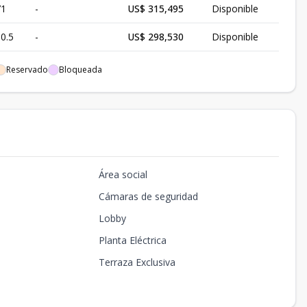
71
-
US$ 315,495
Disponible
0.5
-
US$ 298,530
Disponible
4
-
US$ 182,830
Disponible
Reservado
Bloqueada
44
-
US$ 272,160
Disponible
71
-
US$ 318,060
Disponible
0.5
-
US$ 300,940
Disponible
Área social
4
-
US$ 184,240
Disponible
Cámaras de seguridad
44
-
US$ 274,320
Disponible
Lobby
71
-
US$ 320,625
Disponible
Planta Eléctrica
0.5
-
-
Vendido
Terraza Exclusiva
4
-
-
Vendido