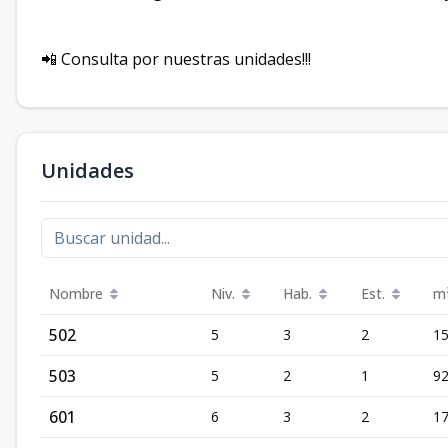
📲 Consulta por nuestras unidades!!!
Unidades
Nombre
Niv.
Hab.
Est.
m
502
5
3
2
15
503
5
2
1
9
601
6
3
2
1